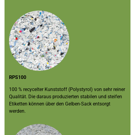
RPS100
100 % recycelter Kunststoff (Polystyrol) von sehr reiner
Qualität. Die daraus produzierten stabilen und steifen
Etiketten können über den Gelben-Sack entsorgt
werden
.