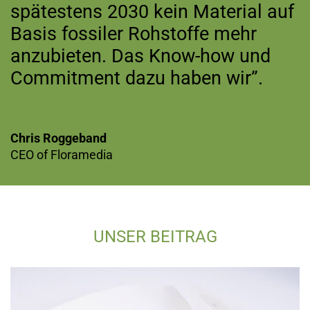
spätestens 2030 kein Material auf
Basis fossiler Rohstoffe mehr
anzubieten. Das Know-how und
Commitment dazu haben wir”.
Chris Roggeband
CEO of Floramedia
UNSER BEITRAG