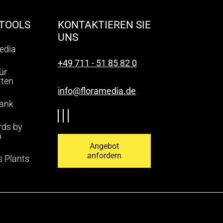
TOOLS
KONTAKTIEREN SIE
UNS
edia
+49 711 - 51 85 82 0
ür
tten
info@floramedia.de
bank
rds by
a
Angebot
anfordern
 Plants