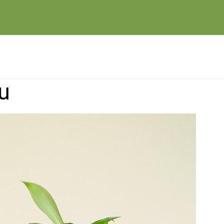
Etiketten und
Verpackungen
u
Print and POS-
Lösungen
Marketing und
Kommunikation