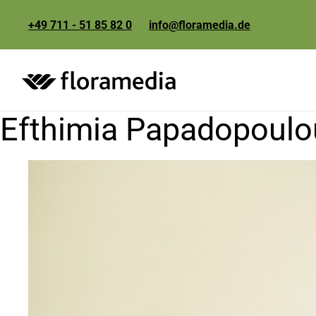
+49 711 - 51 85 82 0
info@floramedia.de
Efthimia Papadopoulo