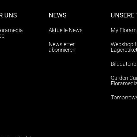
R UNS
NEWS
UNSERE 
loramedia
Aktuelle News
My Floram
pe
Newsletter
Webshop f
abonnieren
Lageretike
Bilddaten
Garden Ca
Floramedi
Tomorrows