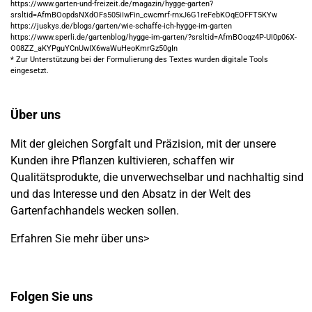
https://www.garten-und-freizeit.de/magazin/hygge-garten?
srsltid=AfmBOopdsNXdOFs505iIwFin_cwcmrf-rnxJ6G1reFebKOqEOFFT5KYw
https://juskys.de/blogs/garten/wie-schaffe-ich-hygge-im-garten
https://www.sperli.de/gartenblog/hygge-im-garten/?srsltid=AfmBOoqz4P-UI0p06X-
O08ZZ_aKYPguYCnUwIX6waWuHeoKmrGz50gIn
* Zur Unterstützung bei der Formulierung des Textes wurden digitale Tools
eingesetzt.
Über uns
Mit der gleichen Sorgfalt und Präzision, mit der unsere
Kunden ihre Pflanzen kultivieren, schaffen wir
Qualitätsprodukte, die unverwechselbar und nachhaltig sind
und das Interesse und den Absatz in der Welt des
Gartenfachhandels wecken sollen.
Erfahren Sie mehr über uns>
Folgen Sie uns